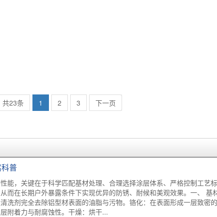
共23条
1
2
3
下一页
腐科普
腐性能，关键在于科学匹配基材处理、合理选择涂层体系、严格控制工艺
从而在长期户外暴露条件下实现优异的防锈、耐候和美观效果。一、 基
性清洗剂完全去除铝型材表面的油脂与污物。铬化：在表面形成一层致密
层附着力与耐腐蚀性。干燥：烘干...