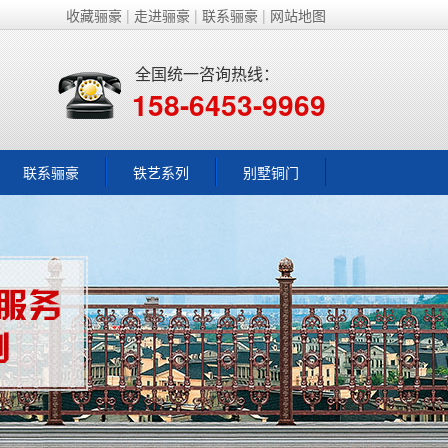
收藏骊豪
|
走进骊豪
|
联系骊豪
|
网站地图
全国统一咨询热线：
158-6453-9969
联系骊豪
铁艺系列
别墅铜门