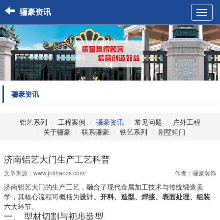
骊豪资讯
Toggl
navig
骊豪资讯
铝艺系列
工程案例
骊豪资讯
常见问题
户外工程
关于骊豪
联系骊豪
铁艺系列
别墅铜门
济南铝艺大门生产工艺科普
文章来源：
www.jnlihaozs.com/
作者：骊豪装饰
济南铝艺大门的生产工艺，融合了现代金属加工技术与传统锻造美
学，其核心流程可概括为
设计、开料、造型、焊接、表面处理、组装
六大环节。
一、 型材切割与初步造型