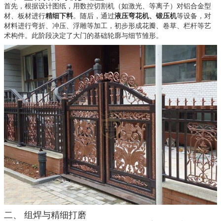
首先，根据设计图纸，用数控切割机（如激光、等离子）对铝合金型
材、板材进行
精细
下料
。随后，通过
液压弯花机、锻压机
等设备，对
材料进行弯折、冲压、浮雕等加工，初步形成花瓣、卷草、栏杆等艺
术构件。此阶段决定了大门的基础轮廓与细节雏形。
二、 组焊与精细打磨